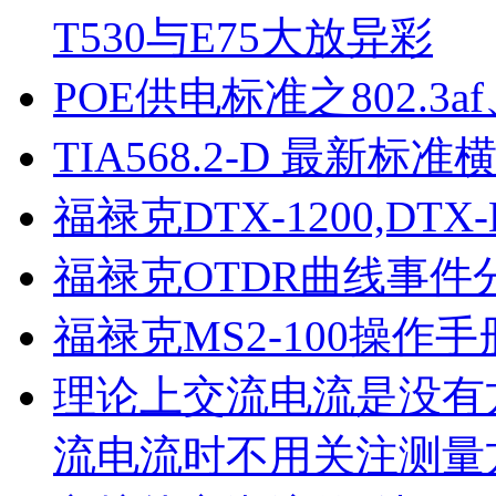
T530与E75大放异彩
POE供电标准之802.3af、
CCTT工程师证书
TIA568.2-D 最新标
福禄克DTX-1200,DT
福禄克OTDR曲线事件分析 
福禄克MS2-100操作
DCI工程师证书
理论上交流电流是没有
流电流时不用关注测量