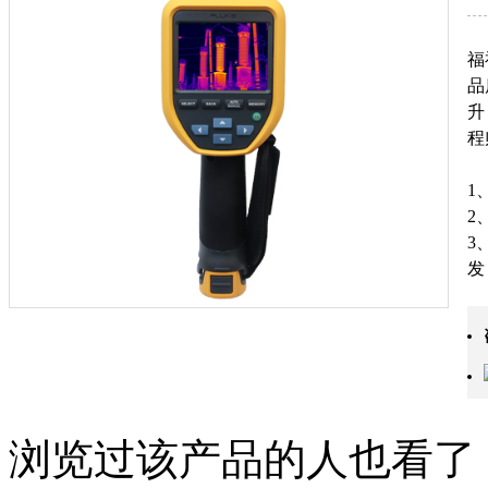
福
品
升
程
1
2
3
发
4
支
浏览过该产品的人也看了