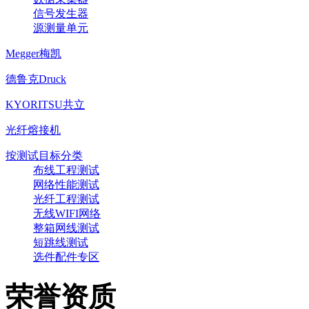
信号发生器
源测量单元
Megger梅凯
德鲁克Druck
KYORITSU共立
光纤熔接机
按测试目标分类
布线工程测试
网络性能测试
光纤工程测试
无线WIFI网络
整箱网线测试
短跳线测试
选件配件专区
荣誉资质
公司营业执照