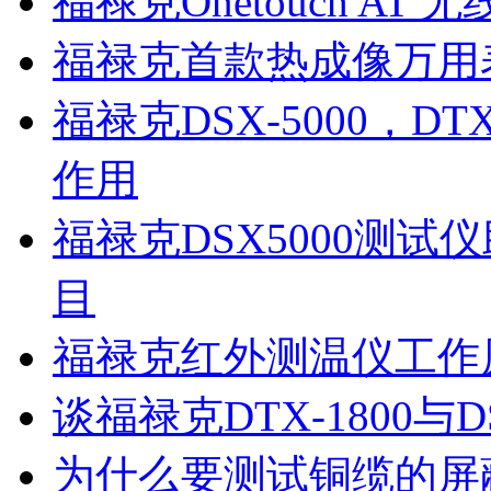
福禄克Onetouch AT 
福禄克首款热成像万用表F
福禄克DSX-5000，DT
作用
福禄克DSX5000测
公司营业执照
目
福禄克红外测温仪工作
谈福禄克DTX-1800与
WLAN无线工程师证书
为什么要测试铜缆的屏