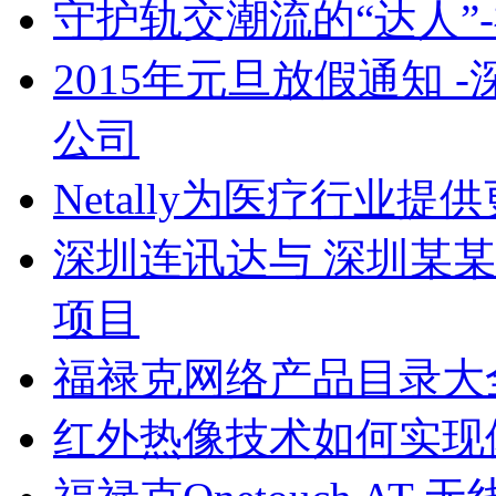
守护轨交潮流的“达人”
2015年元旦放假通知
Softing认证工程师证书
公司
Netally为医疗行业
深圳连讯达与 深圳某某学
项目
福禄克网络产品目录大全Flu
红外热像技术如何实现
安捷伦工程师证