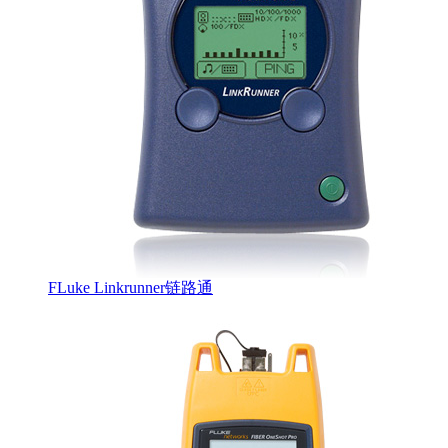
FLuke Linkrunner链路通