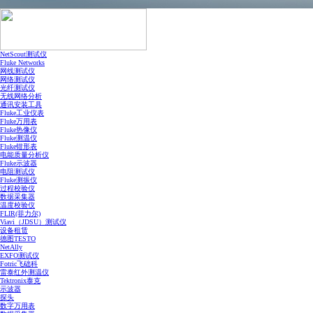
NetScout测试仪
Fluke Networks
网线测试仪
网络测试仪
光纤测试仪
无线网络分析
通讯安装工具
Fluke工业仪表
Fluke万用表
Fluke热像仪
Fluke测温仪
Fluke钳形表
电能质量分析仪
Fluke示波器
电阻测试仪
Fluke测振仪
过程校验仪
数据采集器
温度校验仪
FLIR(菲力尔)
Viavi（JDSU）测试仪
设备租赁
德图TESTO
NetAlly
EXFO测试仪
Fotric飞础科
雷泰红外测温仪
Tektronix泰克
示波器
探头
数字万用表