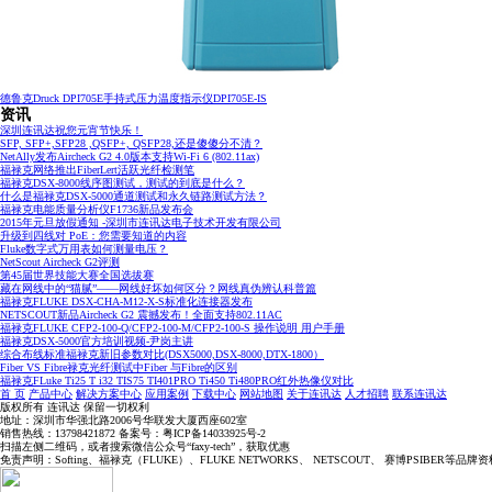
德鲁克Druck DPI705E手持式压力温度指示仪DPI705E-IS
资讯
深圳连讯达祝您元宵节快乐！
SFP, SFP+,SFP28 ,QSFP+, QSFP28,还是傻傻分不清？
IDEA工程师证书
NetAlly发布Aircheck G2 4.0版本支持Wi-Fi 6 (802.11ax)
福禄克网络推出FiberLert活跃光纤检测笔
福禄克DSX-8000线序图测试，测试的到底是什么？
什么是福禄克DSX-5000通道测试和永久链路测试方法？
福禄克电能质量分析仪F1736新品发布会
2015年元旦放假通知 -深圳市连讯达电子技术开发有限公司
升级到四线对 PoE：您需要知道的内容
Fluke数字式万用表如何测量电压？
NetScout Aircheck G2评测
第45届世界技能大赛全国选拔赛
藏在网线中的“猫腻”——网线好坏如何区分？网线真伪辨认科普篇
福禄克FLUKE DSX-CHA-M12-X-S标准化连接器发布
NETSCOUT新品Aircheck G2 震撼发布！全面支持802.11AC
福禄克FLUKE CFP2-100-Q/CFP2-100-M/CFP2-100-S 操作说明 用户手册
DCI工程师证书
福禄克DSX-5000官方培训视频-尹岗主讲
综合布线标准福禄克新旧参数对比(DSX5000,DSX-8000,DTX-1800）
Fiber VS Fibre禄克光纤测试中Fiber 与Fibre的区别
福禄克FLuke Ti25 T i32 TIS75 TI401PRO Ti450 Ti480PRO红外热像仪对比
首 页
产品中心
解决方案中心
应用案例
下载中心
网站地图
关于连讯达
人才招聘
联系连讯达
版权所有 连讯达 保留一切权利
地址：深圳市华强北路2006号华联发大厦西座602室
销售热线：13798421872 备案号：粤ICP备14033925号-2
扫描左侧二维码，或者搜索微信公众号“faxy-tech”，获取优惠
免责声明：Softing、福禄克（FLUKE）、FLUKE NETWORKS、 NETSCOUT、 赛博PSI