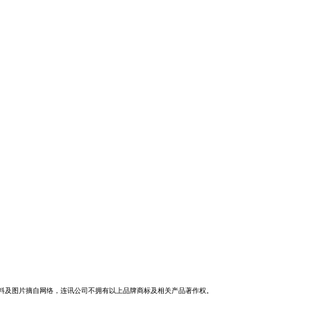
BER等品牌资料及图片摘自网络，连讯公司不拥有以上品牌商标及相关产品著作权。