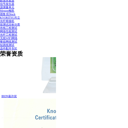
数据采集器
信号发生器
源测量单元
Megger梅凯
德鲁克Druck
KYORITSU共立
光纤熔接机
按测试目标分类
布线工程测试
网络性能测试
光纤工程测试
无线WIFI网络
整箱网线测试
短跳线测试
选件配件专区
荣誉资质
IBDN嘉许状