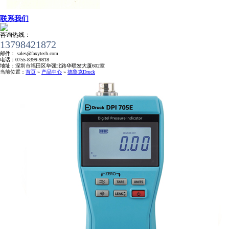
联系我们
咨询热线：
13798421872
邮件：
sales@faxytech.com
电话：
0755-8399-9818
地址：
深圳市福田区华强北路华联发大厦602室
当前位置：
首页
»
产品中心
»
德鲁克Druck
安捷伦工程师证