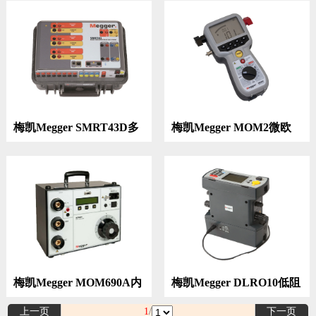
梅凯Megger SMRT43D多
梅凯Megger MOM2微欧
相继保测试仪
表200A
梅凯Megger MOM690A内
梅凯Megger DLRO10低阻
置测试控制的微欧表
值欧姆表10A
上一页
1
/
下一页