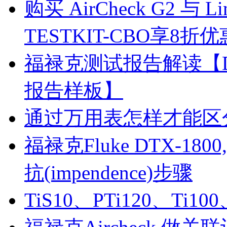
购买 AirCheck G2 与 
TESTKIT-CBO享8折
福禄克测试报告解读【DSX50
DCI工程师证书
报告样板】
通过万用表怎样才能区
福禄克Fluke DTX-180
Softing认证工程师证书
抗(impendence)步骤
TiS10、PTi120、Ti1