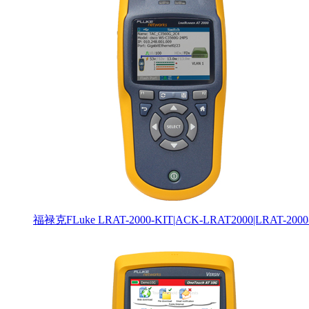
福禄克FLuke LRAT-2000-KIT|ACK-LRAT2000|LRAT-200