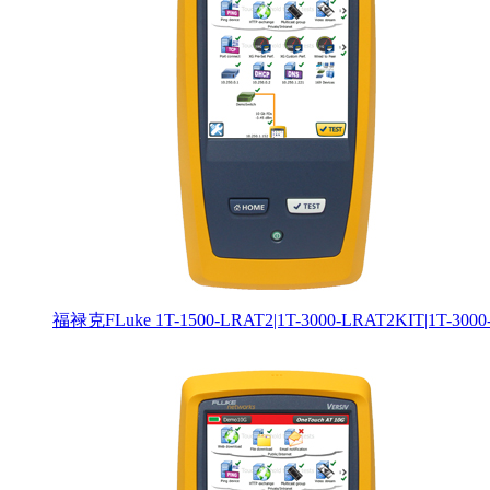
福禄克FLuke 1T-1500-LRAT2|1T-3000-LRAT2KIT|1T