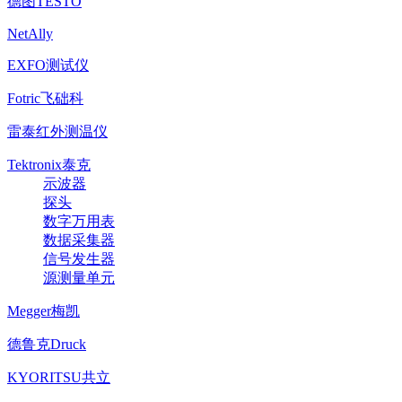
德图TESTO
NetAlly
EXFO测试仪
Fotric飞础科
雷泰红外测温仪
Tektronix泰克
示波器
探头
数字万用表
数据采集器
信号发生器
源测量单元
Megger梅凯
德鲁克Druck
KYORITSU共立