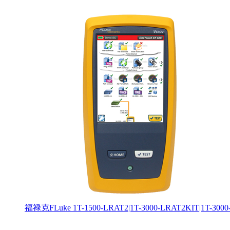
福禄克FLuke 1T-1500-LRAT2|1T-3000-LRAT2KIT|1T