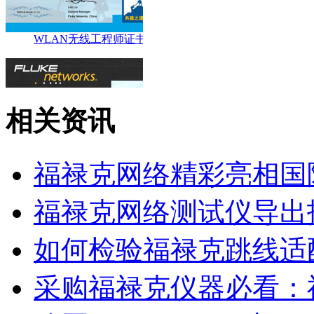
相关资讯
福禄克网络精彩亮相国
福禄克网络测试仪导出
如何检验福禄克跳线适
CCTT工程师证书
采购福禄克仪器必看：