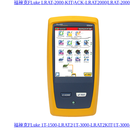
福禄克FLuke LRAT-2000-KIT|ACK-LRAT2000|LRAT-200
福禄克FLuke 1T-1500-LRAT2|1T-3000-LRAT2KIT|1T