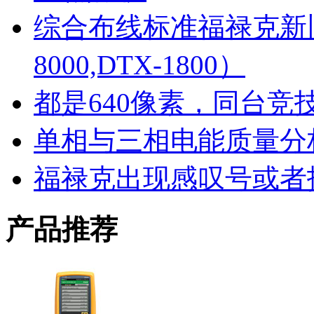
公司营业执照
综合布线标准福禄克新旧参数
8000,DTX-1800）
都是640像素，同台竞技
单相与三相电能质量分
WLAN无线工程师证书
福禄克出现感叹号或者
产品推荐