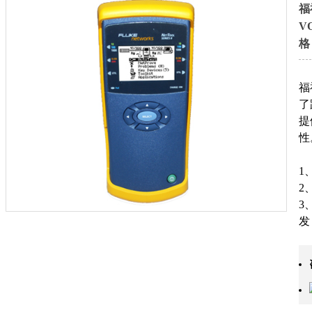
福
V
格
福
了
提
性
1
2
3
发
4
支