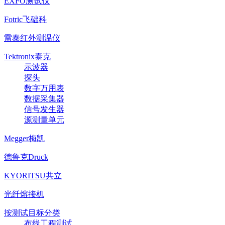
EXFO测试仪
Fotric飞础科
雷泰红外测温仪
Tektronix泰克
示波器
探头
数字万用表
数据采集器
信号发生器
源测量单元
Megger梅凯
德鲁克Druck
KYORITSU共立
光纤熔接机
按测试目标分类
布线工程测试