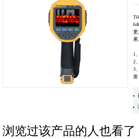
T
6
更
果
1
2
3
发
4
支
浏览过该产品的人也看了