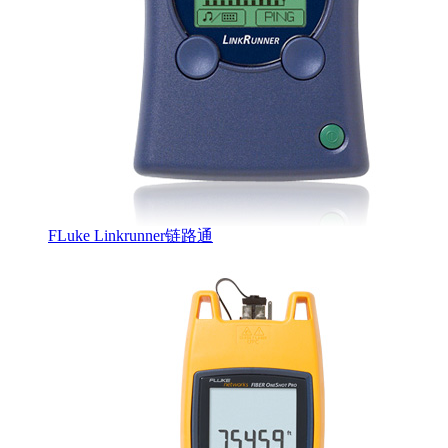
FLuke Linkrunner链路通