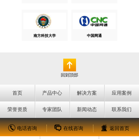
南方科技大学
中国网通
首页
产品中心
解决方案
应用案例
荣誉资质
专家团队
新闻动态
联系我们
电话咨询
在线咨询
返回首页