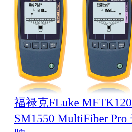
福禄克FLuke MFTK1200
SM1550 MultiFibe