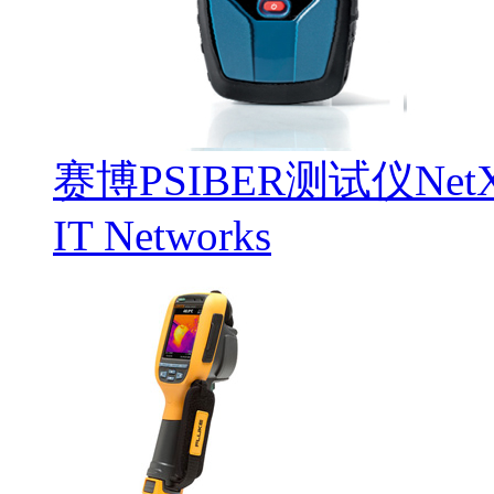
赛博PSIBER测试仪NetXp
IT Networks