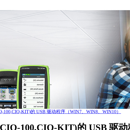
IQ-100,CIQ-KIT)的 USB 驱动程序（WIN7、WIN8、WIN10）
CIQ-100,CIQ-KIT)的 USB